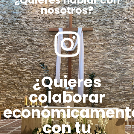
nosotros?
¿Quieres
colaborar
económicament
con tu