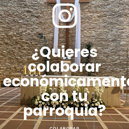
¿Quieres
colaborar
económicament
con tu
parroquia?
COLABORAR