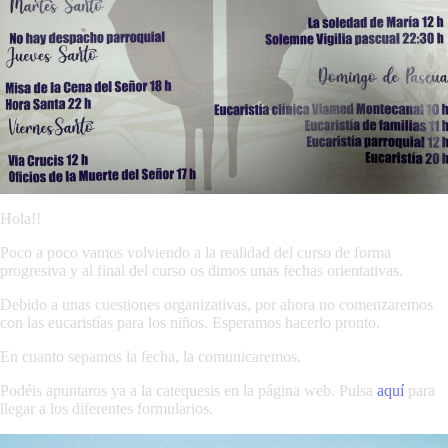
Hola!!
Poco a poco vamos volviendo a la realidad del curso de forma
progresiva y al final del curso os dimos unas fechas orientativas.
Debido a unas cuestiones organizativas, por ahora no comenzaremos
con las eucaristías para los niños. Esperamos hacerlo pronto.
En cuanto sepamos la fecha, la comunicaremos.
Podéis apuntaros ya a la catequesis en la página web. Pulsa
aquí
para
llegar a los diferentes formularios.