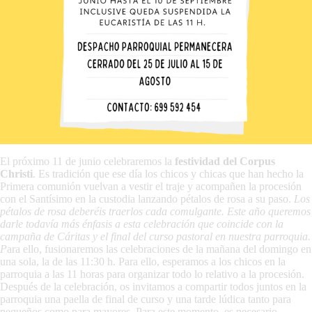
El próximo 11 de junio celebraremos la
festividad del Corpus
Christi
. Es tradición que ese día los chicos y chicas que han hecho la
Primera comunión vuelvan a vestir el traje y acompañen la procesión
con el Santísimo en la custodia lanzando pétalos de rosa a su paso.
Los
pétalos de rosa deberéis traerlos cada comulgante. Este año queremos
darle todavía más énfasis a esta celebración que coincide con la
campaña de Cáritas y el final del curso pastoral en nuestra parroquia.
P
ara ello, fusionaremos las celebraciones de la mañana del domingo en
una sola, la de las 11:30 h. Para ello, esperamos a los chicos en la
parroquia a las 11 horas para organizar todo lo relativo a la procesión.
Después de la celebración, os invitamos a compartir todos juntos en la
parroquia una paella de final de curso y una tarde lúdica tanto para
pequeños como para mayores. Para este momento, es necesario