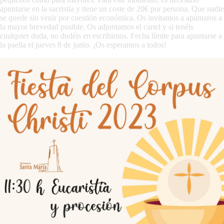
apuntarse en la sacristía y tiene un coste de 20€ por persona. Que nadie
se quede sin venir por cuestión económica. Os invitamos a apuntaros a
la mayor brevedad posible. Os adjuntamos el cartel y si tenéis
cualquier duda, no dudéis en escribirnos. Fecha límite para apuntarse a
la paella el jueves 8 de junio. ¡Os esperamos a todos!