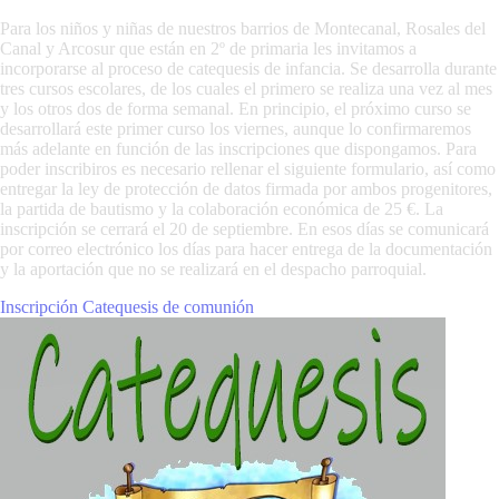
Para los niños y niñas de nuestros barrios de Montecanal, Rosales del
Canal y Arcosur que están en 2º de primaria les invitamos a
incorporarse al proceso de catequesis de infancia. Se desarrolla durante
tres cursos escolares, de los cuales el primero se realiza una vez al mes
y los otros dos de forma semanal. En principio, el próximo curso se
desarrollará este primer curso los viernes, aunque lo confirmaremos
más adelante en función de las inscripciones que dispongamos. Para
poder inscribiros es necesario rellenar el siguiente formulario, así como
entregar la ley de protección de datos firmada por ambos progenitores,
la partida de bautismo y la colaboración económica de 25 €. La
inscripción se cerrará el 20 de septiembre. En esos días se comunicará
por correo electrónico los días para hacer entrega de la documentación
y la aportación que no se realizará en el despacho parroquial.
Inscripción Catequesis de comunión