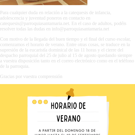
Para cualquier duda en relación a la catequesis de infancia,
adolescencia y juventud poneros en contacto en
catequesis@parroquiasantamaria.net. En el caso de adultos, podéis
resolver todas las dudas en info@parroquiasantamaria.net
Con motivo de la llegada del buen tiempo y el final del curso escolar,
comenzamos el horario de verano. Entre otras cosas, se traduce en la
supresión de la eucaristía dominical de las 11 horas y el cierre del
despacho parroquial del 25 de julio al 15 de agosto quedando siempre
a vuestra disposición tanto en el correo electrónico como en el teléfono
de la parroquia.
Gracias por vuestra comprensión