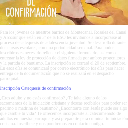
Para los jóvenes de nuestros barrios de Montecanal, Rosales del Canal
y Arcosur que están en 3º de la ESO les invitamos a incorporarse al
proceso de catequesis de adolescencia-juventud. Se desarrolla durante
dos cursos escolares, con una periodicidad semanal. Para poder
inscribiros es necesario rellenar el siguiente formulario, así como
entregar la ley de protección de datos firmada por ambos progenitores
y la partida de bautismo. La inscripción se cerrará el 20 de septiembre.
En esos días se comunicará por correo electrónico los días para hacer
entrega de la documentación que no se realizará en el despacho
parroquial.
Inscripción Catequesis de confirmación
¿Eres adulto y no estás confirmado? ¿Te falta alguno de los
sacramentos de la iniciación cristiana y deseas recibirlos para poder ser
padrino o madrina de bautismo? ¿Encontrarte con Jesús puede ser algo
que cambie tu vida? Te ofrecemos incorporarte al catecumenado de
adultos en nuestra parroquia y así prepararte para culminar tu iniciación
cristiana. Inscríbete y nos pondremos en contacto contigo.