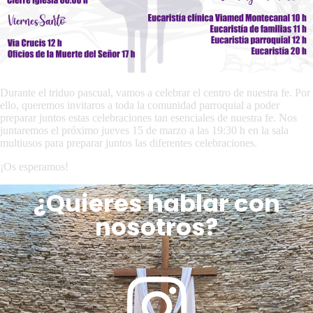
Durante el triduo pascual, vamos a celebrar el centro de nuestra fe. Por
ello, queremos invitaros a toda la comunidad parroquial a poder
preparar juntos estas celebraciones tan esenciales de nuestra fe. Nos
juntaremos el próximo jueves 15 de marzo a las 19:30 h en la sala
multiusos para preparar juntos las diferentes celebraciones.
¡Os esperamos!
¿Quieres hablar con
nosotros?