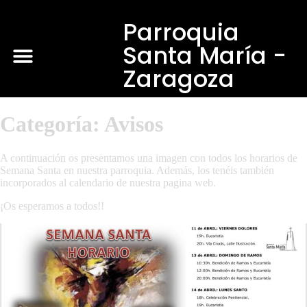
Parroquia
Santa María -
Zaragoza
Categoría:
Avisos
A continuación os presentamos una imagen con todos los horarios de
Semana Santa en nuestra parroquia. Además, los tenéis también
incorporados al calendario de nuestra pagina web.
¡Os esperamos a todos!!