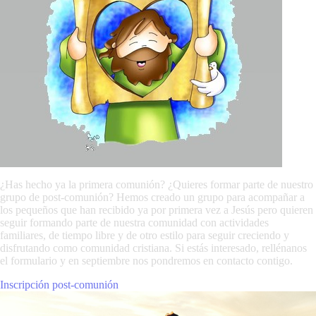
¿Has hecho ya la primera comunión? ¿Quieres formar parte de nuestro
grupo de post-comunión? Hemos creado un grupo para acompañar a
los pequeños que han recibido ya por primera vez a Jesús pero quieren
seguir formando parte de nuestra comunidad con actividades
familiares, de tiempo libre y de otro estilo para seguir creciendo y
disfrutando como comunidad cristiana. Si estás interesado, rellénanos
el formulario y en septiembre nos pondremos en contacto contigo.
Inscripción post-comunión