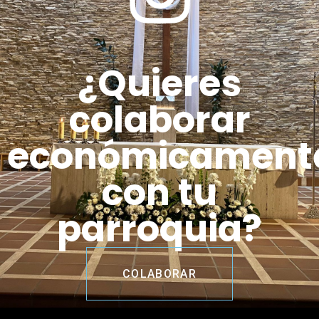
¿Quieres
colaborar
económicament
con tu
parroquia?
COLABORAR