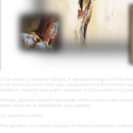
Como marca el calendario litúrgico, el segundo domingo de Pentecostés 
a este presencia real de Cristo para configurarnos con Él y hacernos pa
vestido de comunión para poder a participar en la Eucaristía y en la pos
Además, para todos aquellos que queráis reforzar vuestro sentir parroqu
dinero nunca sea un impedimento para participar.
¡Os esperamos a todos!
Para apuntarse, es necesario pasar por el despacho parroquial, si algu