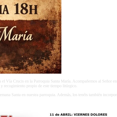
s el Vía Crucis en la Parroquia Santa María. Acompañemos al Señor en 
y recogimiento propio de este tiempo litúrgico.
emana Santa en nuestra parroquia. Además, los tenéis también incorpor