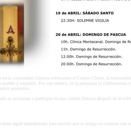
en la comunidad cristiana celebramos el Corpus Christi, la solemnidad 
n partido y repartido. Por este motivo, en la parroquia lo celebraremos
terior procesión.
ial, os invitamos a participar en una comida fraterna después de la cele
ien tiene algún impedimento para hacerlo que se ponga en contacto con n