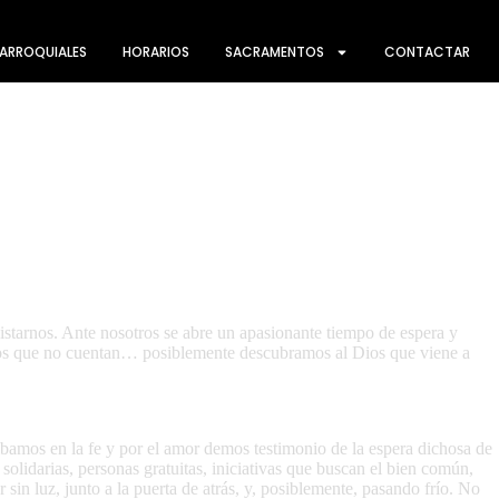
ARROQUIALES
HORARIOS
SACRAMENTOS
CONTACTAR
pistarnos. Ante nosotros se abre un apasionante tiempo de espera y
ellos que no cuentan… posiblemente descubramos al Dios que viene a
ibamos en la fe y por el amor demos testimonio de la espera dichosa de
olidarias, personas gratuitas, iniciativas que buscan el bien común,
in luz, junto a la puerta de atrás, y, posiblemente, pasando frío. No