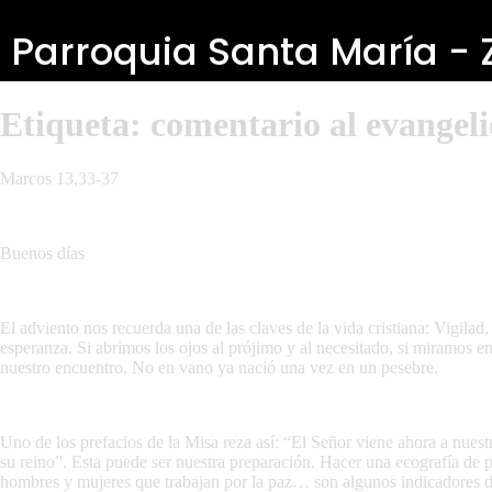
Parroquia Santa María -
Etiqueta:
comentario al evangeli
Marcos 13,33-37
Buenos días
El adviento nos recuerda una de las claves de la vida cristiana: Vigila
esperanza. Si abrimos los ojos al prójimo y al necesitado, si miramos
nuestro encuentro. No en vano ya nació una vez en un pesebre.
Uno de los prefacios de la Misa reza así: “El Señor viene ahora a nues
su reino”. Esta puede ser nuestra preparación. Hacer una ecografía de p
hombres y mujeres que trabajan por la paz… son algunos indicadores de l