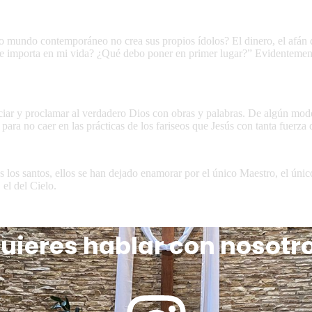
mundo contemporáneo no crea sus propios ídolos? El dinero, el afán de
e importa en mi vida? ¿Qué debo poner en primer lugar?” Evidentemente 
ciar y proclamar al verdadero Dios con obras y palabras. De algún modo
a no caer en las prácticas de los fariseos que Jesús con tanta fuerza 
los santos, ellos se han dejado enamorar por el único Maestro, el únic
el del Cielo.
uieres hablar con nosotr