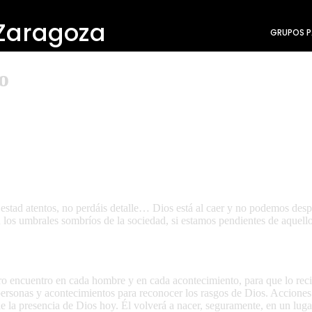
 Zaragoza
GRUPOS P
o
d, estad atentos, no perdáis detalle… Dios está al caer y no podemos des
 en los umbrales sombríos de la sociedad, si estamos pendientes de aqu
tro encuentro en cada hombre y en cada acontecimiento, para que lo rec
ersonas y acontecimientos para reconocer los rasgos de Dios. Acciones s
a presencia de Dios hoy. Él volverá a nacer, seguramente, en un lugar s