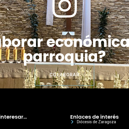
aborar económic
parroquia?
COLABORAR
interesar…
Enlaces de interés
Diócesis de Zaragoza