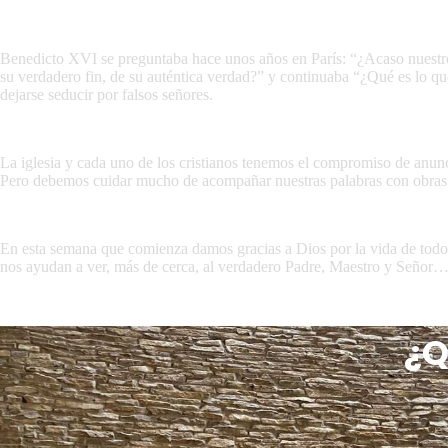
Benedicto XVI se preguntaba hace unos años en París: “¿Acaso nuestro 
su verdadero fin, de su auténtica verdad?” y continuaba “¿Qué es lo qu
dejarse seducir por falsos señores.
La iglesia y cada uno de los cristianos tenemos el compromiso de anun
Pero debemos cuidar mucho de acompañar nuestras palabras con obras par
En esta semana que comienza damos gracias a Dios por la vida de todos 
nos ayudan a ver, más de cerca, al verdadero Padre, Maestro y Señor… 
¿Q