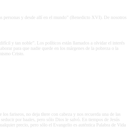
 las personas y desde allí en el mundo” (Benedicto XVI). De nosotros
ícil y tan noble”. Los políticos están llamados a olvidar el interés
colaborar para que nadie quede en los márgenes de la pobreza o la
mismo Cristo.
los fariseos, no deja títere con cabeza y nos recuerda una de las
ó seducir por baales, pero sólo Dios le salvó. En tiempos de Jesús
lquier precio, pero sólo el Evangelio es auténtica Palabra de Vida