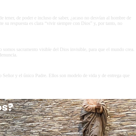
 tener, de poder e incluso de saber, ¿acaso no desvían al hombre de
su respuesta es clara “vivir siempre con Dios” y, por tanto, no
 somos sacramento visible del Dios invisible, para que el mundo crea.
denuncia.
o Señor y el único Padre. Ellos son modelo de vida y de entrega que
os?