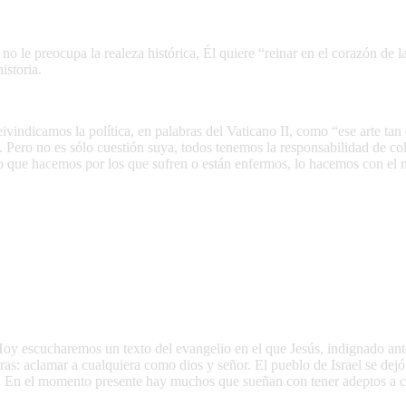
 no le preocupa la realeza histórica, Él quiere “reinar en el corazón de
istoria.
ndicamos la política, en palabras del Vaticano II, como “ese arte tan dif
dos. Pero no es sólo cuestión suya, todos tenemos la responsabilidad de 
o que hacemos por los que sufren o están enfermos, lo hacemos con el 
Hoy escucharemos un texto del evangelio en el que Jesús, indignado ante 
uras: aclamar a cualquiera como dios y señor. El pueblo de Israel se dej
 En el momento presente hay muchos que sueñan con tener adeptos a cua