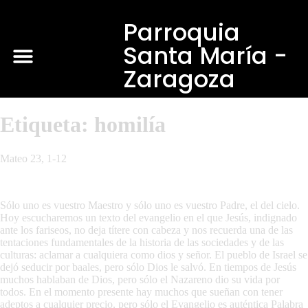
Parroquia
Santa María -
Zaragoza
Etiqueta:
homilía
Mateo 23, 1-12
Sólo uno es vuestro Maestro y sólo uno es vuestro Padre, el del cielo.
Hoy escucharemos un texto del evangelio en el que Jesús, indignado
ante los fariseos, no deja títere con cabeza y nos recuerda una de las
tentaciones fundamentales de la historia de las sociedades y de las
culturas: aclamar a cualquiera como dios y señor. El pueblo de Israel se
dejó seducir por baales, pero sólo Dios le salvó. En tiempos de Jesús
muchos hablaban de Dios, pero sólo el Nazareno dio su vida por
todos. En el momento presente hay muchos que sueñan con tener
adeptos a cualquier precio, pero sólo el Evangelio es auténtica Palabra