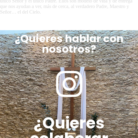
único Señor y el único Padre. Ellos son modelo de vida y de entrega
que nos ayudan a ver, más de cerca, al verdadero Padre, Maestro y
Señor… el del Cielo.
¿Quieres hablar con
nosotros?
¿Quieres