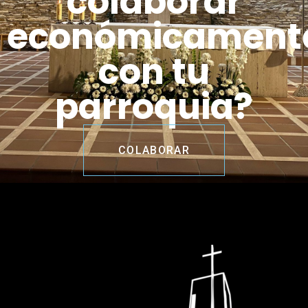
colaborar
económicament
con tu
parroquia?
COLABORAR