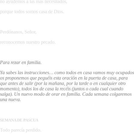
no ayudemos a las más necesitados,
porque todos somos casa de Dios.
Perdónanos, Señor,
reconocemos nuestro pecado.
Para rezar en familia.
Ya sabes las instrucciones… como todos en casa vamos muy ocupados
os proponemos que peguéis esta oración en la puerta de casa, para
que antes de salir (por la mañana, por la tarde o en cualquier otro
momento), todos los de casa la recéis (juntos o cada cual cuando
salga). Un nuevo modo de orar en familia. Cada semana colgaremos
una nueva.
SEMANA DE PASCUA
Todo parecía perdido.