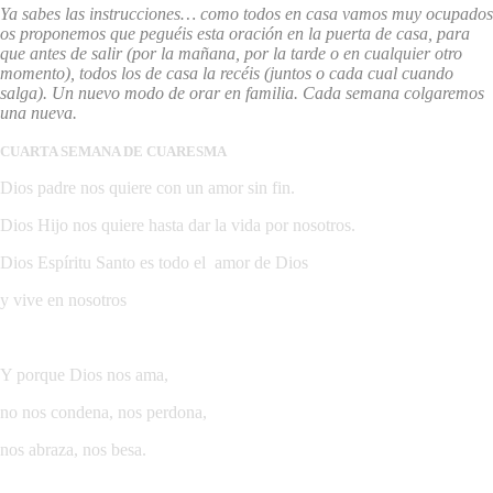
Ya sabes las instrucciones… como todos en casa vamos muy ocupados
os proponemos que peguéis esta oración en la puerta de casa, para
que antes de salir (por la mañana, por la tarde o en cualquier otro
momento), todos los de casa la recéis (juntos o cada cual cuando
salga). Un nuevo modo de orar en familia. Cada semana colgaremos
una nueva.
CUARTA SEMANA DE CUARESMA
Dios padre nos quiere con un amor sin fin.
Dios Hijo nos quiere hasta dar la vida por nosotros.
Dios Espíritu Santo es todo el amor de Dios
y vive en nosotros
Y porque Dios nos ama,
no nos condena, nos perdona,
nos abraza, nos besa.