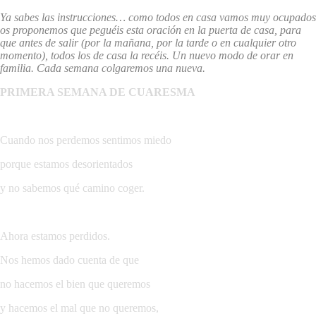
Ya sabes las instrucciones… como todos en casa vamos muy ocupados
os proponemos que peguéis esta oración en la puerta de casa, para
que antes de salir (por la mañana, por la tarde o en cualquier otro
momento), todos los de casa la recéis. Un nuevo modo de orar en
familia. Cada semana colgaremos una nueva.
PRIMERA SEMANA DE CUARESMA
Cuando nos perdemos sentimos miedo
porque estamos desorientados
y no sabemos qué camino coger.
Ahora estamos perdidos.
Nos hemos dado cuenta de que
no hacemos el bien que queremos
y hacemos el mal que no queremos,