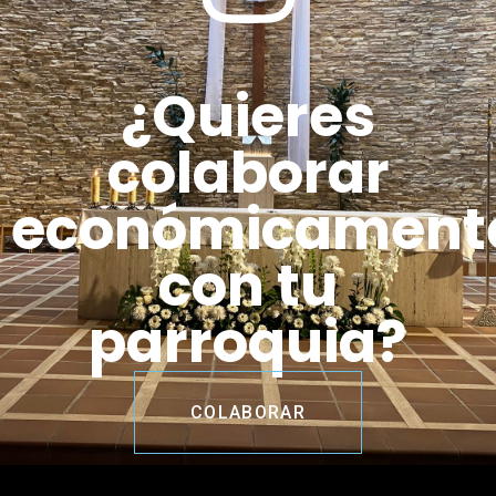
¿Quieres
colaborar
económicament
con tu
parroquia?
COLABORAR