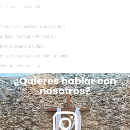
y esto nos aleja de Dios.
Señor Jesús, enséñanos tus caminos;
guíanos para que volvamos a ti,
porque estando a tu lado
nuestro corazón no temblará de miedo
sino que reirá de alegría.
¿Quieres hablar con
nosotros?