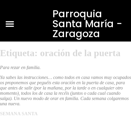
Parroquia
Santa María -
Zaragoza
Etiqueta:
oración de la puerta
Para rezar en familia.
Ya sabes las instrucciones… como todos en casa vamos muy ocupados
os proponemos que peguéis esta oración en la puerta de casa, para
que antes de salir (por la mañana, por la tarde o en cualquier otro
momento), todos los de casa la recéis (juntos o cada cual cuando
salga). Un nuevo modo de orar en familia. Cada semana colgaremos
una nueva.
SEMANA SANTA