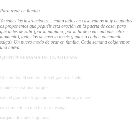
Para rezar en familia.
Ya sabes las instrucciones… como todos en casa vamos muy ocupados
os proponemos que peguéis esta oración en la puerta de casa, para
que antes de salir (por la mañana, por la tarde o en cualquier otro
momento), todos los de casa la recéis (juntos o cada cual cuando
salga). Un nuevo modo de orar en familia. Cada semana colgaremos
una nueva.
QUINTA SEMANA DE CUARESMA
El labrador, al sembrar, tira el grano al suelo
y nadie se extraña porque,
solo el grano de trigo que cae en la tierra y muere,
se convierte en una hermosa espiga
cargada de nuevos granos.