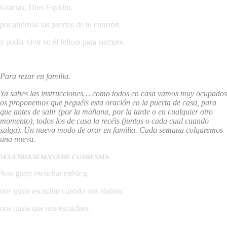
Gracias, Dios Espíritu,
por abrirnos las puertas de tu corazón
y poder vivir en él felices para siempre.
Para rezar en familia.
Ya sabes las instrucciones… como todos en casa vamos muy ocupados
os proponemos que peguéis esta oración en la puerta de casa, para
que antes de salir (por la mañana, por la tarde o en cualquier otro
momento), todos los de casa la recéis (juntos o cada cual cuando
salga). Un nuevo modo de orar en familia. Cada semana colgaremos
una nueva.
SEGUNDA SEMANA DE CUARESMA
Nos gusta escuchar música;
nos gusta escuchar cuando nos alaban;
nos gusta que nos escuchen.