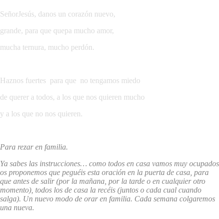
SeñorJesús, danos un corazón nuevo,
grande, para que quepa mucho amor,
mucha ternura, mucho perdón.
Haznos fuertes para que no tengamos miedo
de querer a todos, a los que nos quieren mucho
y a los que no nos quieren.
Para rezar en familia.
Ya sabes las instrucciones… como todos en casa vamos muy ocupados
os proponemos que peguéis esta oración en la puerta de casa, para
que antes de salir (por la mañana, por la tarde o en cualquier otro
momento), todos los de casa la recéis (juntos o cada cual cuando
salga). Un nuevo modo de orar en familia. Cada semana colgaremos
una nueva.